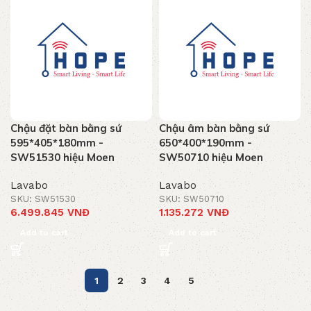
Chậu đặt bàn bằng sứ
Chậu âm bàn bằng sứ
595*405*180mm -
650*400*190mm -
SW51530 hiệu Moen
SW50710 hiệu Moen
Lavabo
Lavabo
SKU: SW51530
SKU: SW50710
6.499.845
VNĐ
1.135.272
VNĐ
Add to cart
Add to cart
1
2
3
4
5