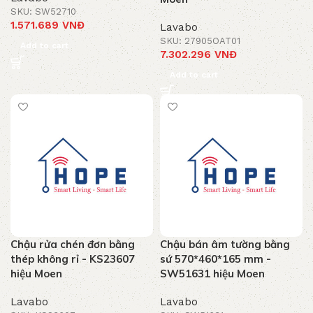
SKU: SW52710
1.571.689
VNĐ
Lavabo
SKU: 27905OAT01
Add to cart
7.302.296
VNĐ
Add to cart
Chậu rửa chén đơn bằng
Chậu bán âm tường bằng
thép không rỉ - KS23607
sứ 570*460*165 mm -
hiệu Moen
SW51631 hiệu Moen
Lavabo
Lavabo