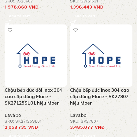
SKU: KS23607
SKU: SW51631
1.978.860
VNĐ
1.398.443
VNĐ
Add to cart
Add to cart
Chậu bếp đúc đôi Inox 304
Chậu bếp đúc Inox 304 cao
cao cấp dòng Flare -
cấp dòng Flare - SK27807
SK27125SL01 hiệu Moen
hiệu Moen
Lavabo
Lavabo
SKU: SK27125SL01
SKU: SK27807
2.958.735
VNĐ
3.485.077
VNĐ
Add to cart
Add to cart