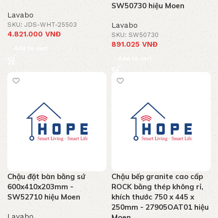
SW50730 hiệu Moen
Lavabo
SKU: JDS-WHT-25503
Lavabo
4.821.000
VNĐ
SKU: SW50730
891.025
VNĐ
Add to cart
Add to cart
Chậu đặt bàn bằng sứ
Chậu bếp granite cao cấp
600x410x203mm -
ROCK bằng thép không rỉ,
SW52710 hiệu Moen
khích thước 750 x 445 x
250mm - 27905OAT01 hiệu
Lavabo
Moen