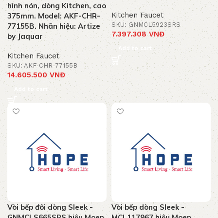
hình nón, dòng Kitchen, cao
Kitchen Faucet
375mm. Model: AKF-CHR-
SKU: GNMCL5923SRS
77155B. Nhãn hiệu: Artize
7.397.308
VNĐ
by Jaquar
Add to cart
Kitchen Faucet
SKU: AKF-CHR-77155B
14.605.500
VNĐ
Add to cart
Vòi bếp đôi dòng Sleek -
Vòi bếp dòng Sleek -
GNMCLS665SRS hiệu Moen
MCL117967 hiệu Moen