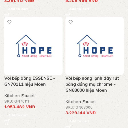
3.381.412
VNĐ
5.208.466
VNĐ
Add to cart
Add to cart
Vòi bếp dòng ESSENSE -
Vòi bếp nóng lạnh dây rút
GN70111 hiệu Moen
bằng đồng mạ chrome -
GN68000 hiệu Moen
Kitchen Faucet
SKU: GN70111
Kitchen Faucet
1.953.482
VNĐ
SKU: GN68000
3.229.144
VNĐ
Add to cart
Add to cart