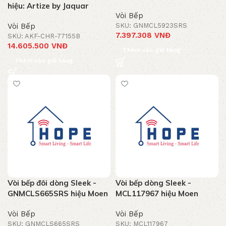
hiệu: Artize by Jaquar
Vòi Bếp
Vòi Bếp
SKU: GNMCL5923SRS
7.397.308
VNĐ
SKU: AKF-CHR-77155B
14.605.500
VNĐ
Thêm vào giỏ hàng
Thêm vào giỏ hàng
Vòi bếp đôi dòng Sleek -
Vòi bếp dòng Sleek -
GNMCLS665SRS hiệu Moen
MCL117967 hiệu Moen
Vòi Bếp
Vòi Bếp
SKU: GNMCLS665SRS
SKU: MCL117967