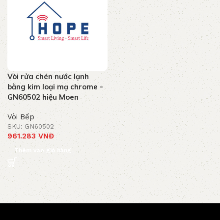
Vòi rửa chén nước lạnh
bằng kim loại mạ chrome -
GN60502 hiệu Moen
Vòi Bếp
SKU: GN60502
961.283
VNĐ
Thêm vào giỏ hàng