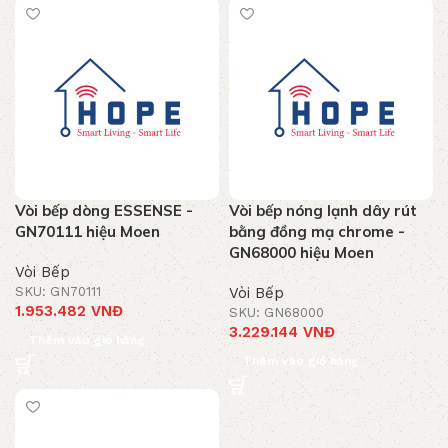
Vòi bếp dòng ESSENSE -
Vòi bếp nóng lạnh dây rút
GN70111 hiệu Moen
bằng đồng mạ chrome -
GN68000 hiệu Moen
Vòi Bếp
SKU: GN70111
Vòi Bếp
1.953.482
VNĐ
SKU: GN68000
3.229.144
VNĐ
Thêm vào giỏ hàng
Thêm vào giỏ hàng