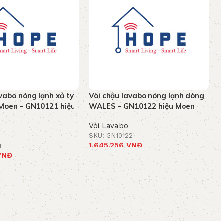
vabo nóng lạnh xả ty
Vòi chậu lavabo nóng lạnh dòng
Moen - GN10121 hiệu
WALES - GN10122 hiệu Moen
Vòi Lavabo
SKU: GN10122
1.645.256
VNĐ
1
VNĐ
Thêm vào giỏ hàng
iỏ hàng