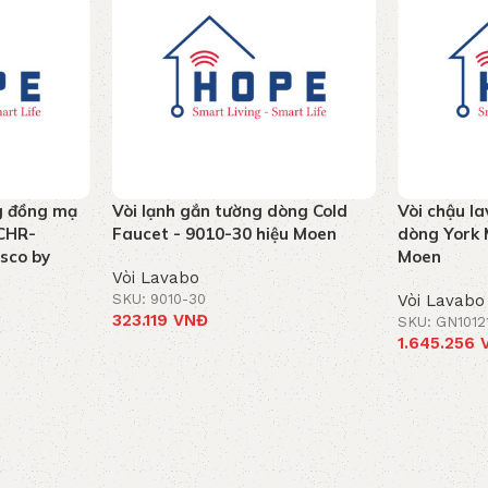
g đồng mạ
Vòi lạnh gắn tường dòng Cold
Vòi chậu la
CHR-
Faucet - 9010-30 hiệu Moen
dòng York 
ssco by
Moen
Vòi Lavabo
SKU: 9010-30
Vòi Lavabo
323.119
VNĐ
SKU: GN1012
1.645.256
Thêm vào giỏ hàng
Thêm vào g