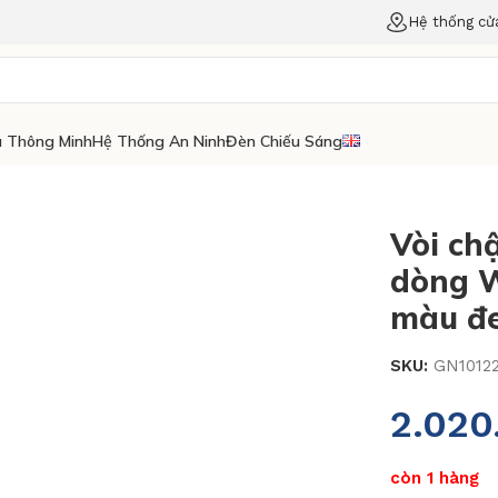
Hệ thống cử
 Thông Minh
Hệ Thống An Ninh
Đèn Chiếu Sáng
Vòi ch
dòng 
màu đe
SKU:
GN1012
2.02
còn 1 hàng