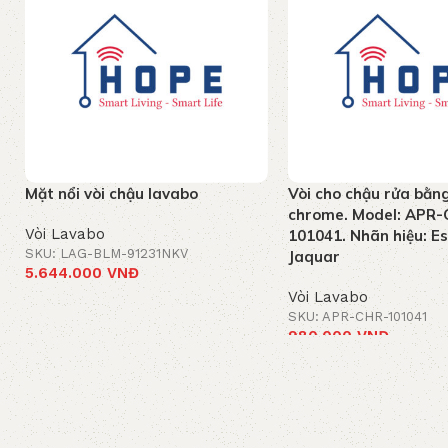
Mặt nổi vòi chậu lavabo
Vòi cho chậu rửa bằn
chrome. Model: APR-
Vòi Lavabo
101041. Nhãn hiệu: E
SKU: LAG-BLM-91231NKV
Jaquar
5.644.000
VNĐ
Vòi Lavabo
Thêm vào giỏ hàng
SKU: APR-CHR-101041
980.000
VNĐ
Thêm vào giỏ hàng