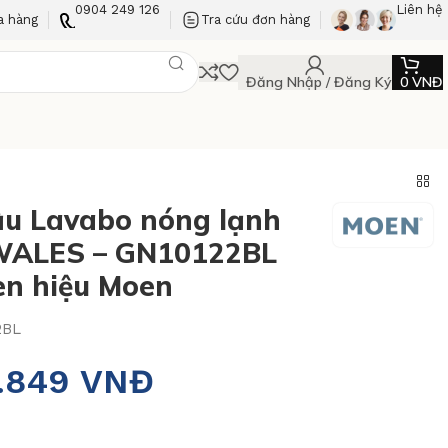
0904 249 126
Liên hệ
a hàng
Tra cứu đơn hàng
Đăng Nhập / Đăng Ký
0
VNĐ
ậu Lavabo nóng lạnh
WALES – GN10122BL
n hiệu Moen
2BL
0.849
VNĐ