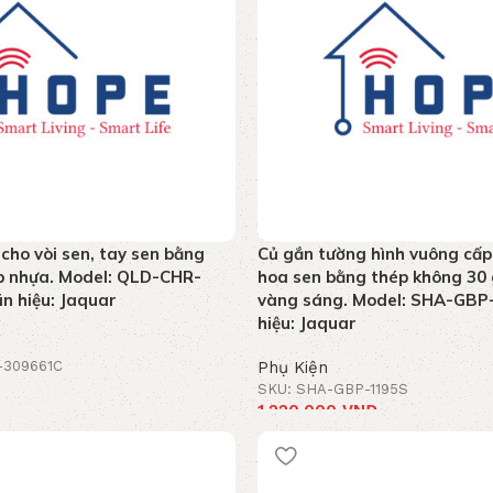
 cho vòi sen, tay sen bằng
Củ gắn tường hình vuông cấp 
p nhựa. Model: QLD-CHR-
hoa sen bằng thép không 30
n hiệu: Jaquar
vàng sáng. Model: SHA-GBP
hiệu: Jaquar
-309661C
Phụ Kiện
SKU: SHA-GBP-1195S
 hàng
1.220.000
VNĐ
Thêm vào giỏ hàng