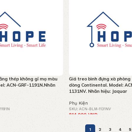
ằng thép không gỉ mạ màu
Giá treo bình đựng xà phòng
del: ACN-GRF-1191N.Nhãn
dòng Continental. Model: A
1131NV. Nhãn hiệu: Jaquar
Phụ Kiện
1191N
SKU: ACN-BLM-1131NV
814.000
VNĐ
 hàng
Thêm vào giỏ hàng
1
2
3
4
5