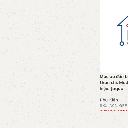
Móc áo đơn b
than chì. Mo
hiệu: Jaquar
Phụ Kiện
SKU: ACN-GRF-
301.000
VNĐ
Thêm vào giỏ