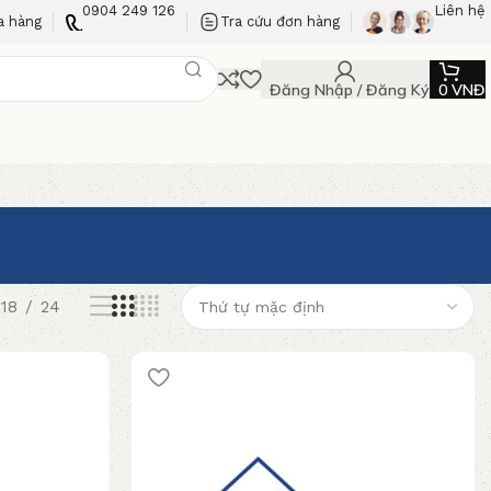
0904 249 126
Liên hệ
a hàng
Tra cứu đơn hàng
Đăng Nhập / Đăng Ký
0
VNĐ
18
24