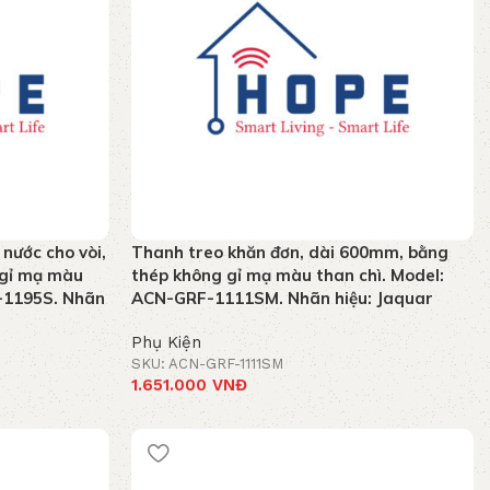
nước cho vòi,
Thanh treo khăn đơn, dài 600mm, bằng
 gỉ mạ màu
thép không gỉ mạ màu than chì. Model:
-1195S. Nhãn
ACN-GRF-1111SM. Nhãn hiệu: Jaquar
Phụ Kiện
SKU: ACN-GRF-1111SM
1.651.000
VNĐ
Thêm vào giỏ hàng