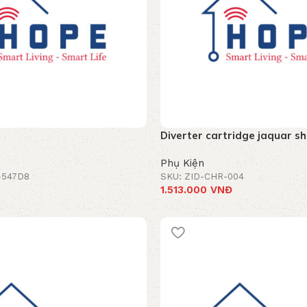
Diverter cartridge jaquar s
Phụ Kiện
-547D8
SKU: ZID-CHR-004
1.513.000
VNĐ
 hàng
Thêm vào giỏ hàng