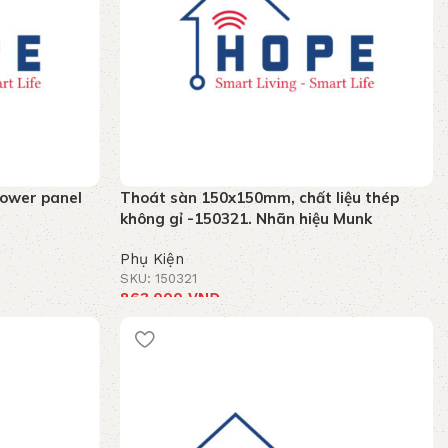
hower panel
Thoát sàn 150x150mm, chất liệu thép
không gỉ -150321. Nhãn hiệu Munk
Phụ Kiện
SKU: 150321
863.000
VNĐ
Thêm vào giỏ hàng