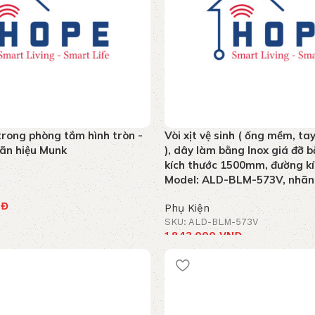
rong phòng tắm hình tròn -
Vòi xịt vệ sinh ( ống mềm, ta
ãn hiệu Munk
), dây làm bằng Inox giá đỡ 
kích thước 1500mm, đường k
Model: ALD-BLM-573V, nhãn 
NĐ
Phụ Kiện
SKU: ALD-BLM-573V
 hàng
1.843.000
VNĐ
Thêm vào giỏ hàng