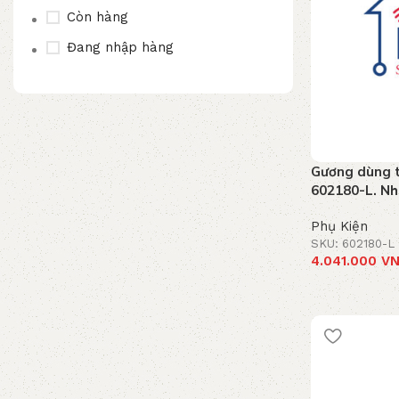
MUNK
Còn hàng
VALLIANT
Đang nhập hàng
BOSCH
JAQUAR
AMPERES
Gương dùng t
DAHUA
602180-L. Nh
HOPE
Phụ Kiện
SKU: 602180-L
ARTIZE
4.041.000
V
ESSCO
Thêm vào giỏ
IGLOOHOME