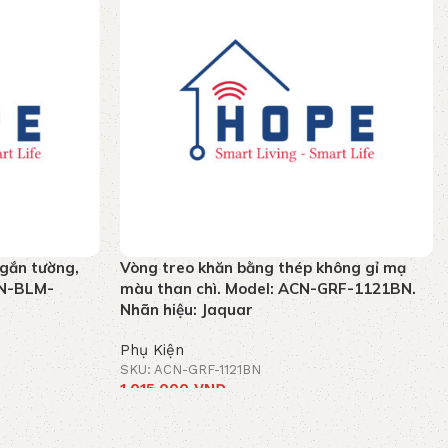
 gắn tường,
Vòng treo khăn bằng thép không gỉ mạ
CN-BLM-
màu than chì. Model: ACN-GRF-1121BN.
Nhãn hiệu: Jaquar
Phụ Kiện
SKU: ACN-GRF-1121BN
1.015.000
VNĐ
Thêm vào giỏ hàng