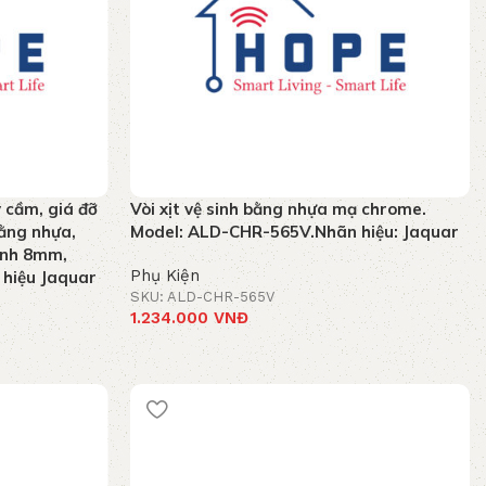
y cầm, giá đỡ
Vòi xịt vệ sinh bằng nhựa mạ chrome.
bằng nhựa,
Model: ALD-CHR-565V.Nhãn hiệu: Jaquar
ính 8mm,
Phụ Kiện
hiệu Jaquar
SKU: ALD-CHR-565V
1.234.000
VNĐ
Thêm vào giỏ hàng