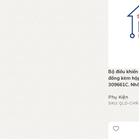
Bộ điều khiển
đồng kèm hộ
309661C. Nhã
Phụ Kiện
SKU: QLD-CHR
Thêm vào giỏ