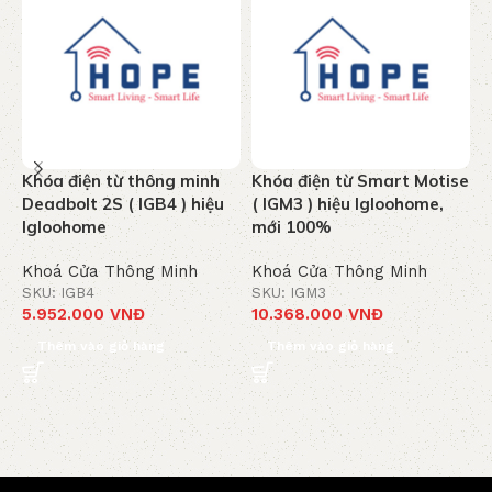
Khóa điện từ thông minh
Khóa điện từ Smart Motise
H
Deadbolt 2S ( IGB4 ) hiệu
( IGM3 ) hiệu Igloohome,
K
Igloohome
mới 100%
I
Khoá Cửa Thông Minh
Khoá Cửa Thông Minh
K
SKU: IGB4
SKU: IGM3
S
5.952.000
VNĐ
10.368.000
VNĐ
4
Thêm vào giỏ hàng
Thêm vào giỏ hàng