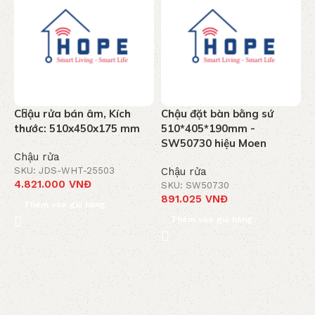
Chậu rửa bán âm, Kích
Chậu đặt bàn bằng sứ
C
thước: 510x450x175 mm
510*405*190mm -
6
SW50730 hiệu Moen
S
Chậu rửa
SKU: JDS-WHT-25503
Chậu rửa
C
4.821.000
VNĐ
SKU: SW50730
S
891.025
VNĐ
1
Thêm vào giỏ hàng
Thêm vào giỏ hàng