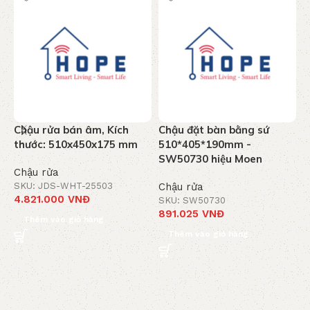
Chậu rửa bán âm, Kích
Chậu đặt bàn bằng sứ
C
thước: 510x450x175 mm
510*405*190mm -
6
SW50730 hiệu Moen
S
Chậu rửa
SKU: JDS-WHT-25503
Chậu rửa
C
4.821.000
VNĐ
SKU: SW50730
S
891.025
VNĐ
1
Thêm vào giỏ hàng
Thêm vào giỏ hàng