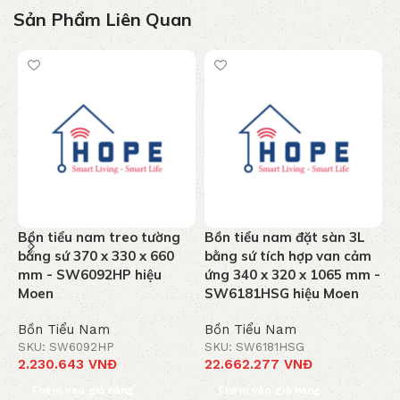
Sản Phẩm Liên Quan
Bồn tiểu nam treo tường
Bồn tiểu nam đặt sàn 3L
B
bằng sứ 370 x 330 x 660
bằng sứ tích hợp van cảm
p
mm - SW6092HP hiệu
ứng 340 x 320 x 1065 mm -
3
Moen
SW6181HSG hiệu Moen
E
B
Bồn Tiểu Nam
Bồn Tiểu Nam
SKU: SW6092HP
SKU: SW6181HSG
B
2.230.643
VNĐ
22.662.277
VNĐ
S
1
Thêm vào giỏ hàng
Thêm vào giỏ hàng