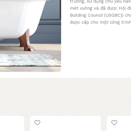
trường, sử dụng chủ yếu năn
mét vuông và đã được Hội đ
Building Council (USGBC)) c
được cấp cho một công trình