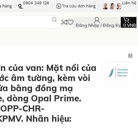
0904 249 126
Liên hệ
a hàng
Tra cứu đơn hàng
Đăng Nhập / Đăng Ký
0
VNĐ
n của van: Mặt nổi của
ớc âm tường, kèm vòi
ửa bằng đồng mạ
, dòng Opal Prime.
 OPP-CHR-
PMV. Nhãn hiệu: