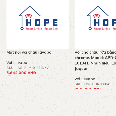
Mặt nổi vòi chậu lavabo
Vòi cho chậu rửa bằn
chrome. Model: APR-
Vòi Lavabo
101041. Nhãn hiệu: E
SKU: LAG-BLM-91231NKV
Jaquar
5.644.000
VNĐ
Vòi Lavabo
Thêm vào giỏ hàng
SKU: APR-CHR-101041
980.000
VNĐ
Thêm vào giỏ hàng