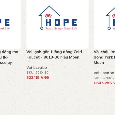
g đồng mạ
Vòi lạnh gắn tường dòng Cold
Vòi chậu la
CHR-
Faucet - 9010-30 hiệu Moen
dòng York 
ssco by
Moen
Vòi Lavabo
SKU: 9010-30
Vòi Lavabo
323.119
VNĐ
SKU: GN1012
1.645.256
Thêm vào giỏ hàng
Thêm vào g