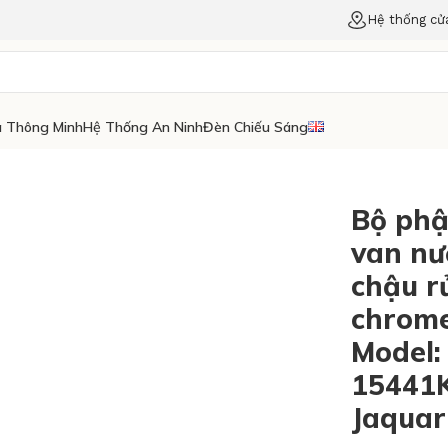
Hệ thống cử
 Thông Minh
Hệ Thống An Ninh
Đèn Chiếu Sáng
Bộ phậ
van nư
chậu r
chrome
Model:
15441K
Jaquar