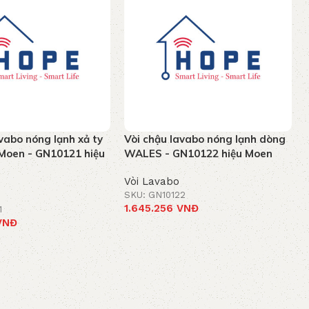
vabo nóng lạnh xả ty
Vòi chậu lavabo nóng lạnh dòng
Moen - GN10121 hiệu
WALES - GN10122 hiệu Moen
Vòi Lavabo
SKU: GN10122
1.645.256
VNĐ
1
VNĐ
Thêm vào giỏ hàng
iỏ hàng