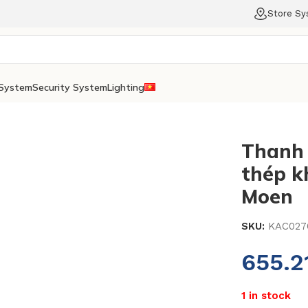
Store S
System
Security System
Lighting
Thanh 
thép k
Moen
SKU:
KAC027
655.2
1 in stock