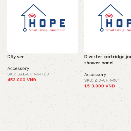
Dây sen
Diverter cartridge j
shower panel
Accessory
SKU: SAE-CHR-547D8
Accessory
453.000
VNĐ
SKU: ZID-CHR-004
1.513.000
VNĐ
Add to cart
Add to cart