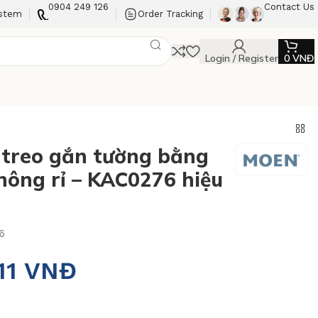
0904 249 126
Contact Us
ystem
Order Tracking
Login / Register
0
VNĐ
treo gắn tường bằng
hông rỉ – KAC0276 hiệu
6
11
VNĐ