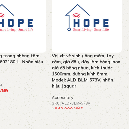
g trong phòng tắm
Vòi xịt vệ sinh ( ống mềm, tay
- 602180-L. Nhãn hiệu
cầm, giá đỡ ), dây làm bằng Inox
giá đỡ bằng nhựa, kích thước
1500mm, đường kính 8mm,
Model: ALD-BLM-573V, nhãn
-L
hiệu Jaquar
VNĐ
Accessory
t
SKU: ALD-BLM-573V
1.843.000
VNĐ
Add to cart