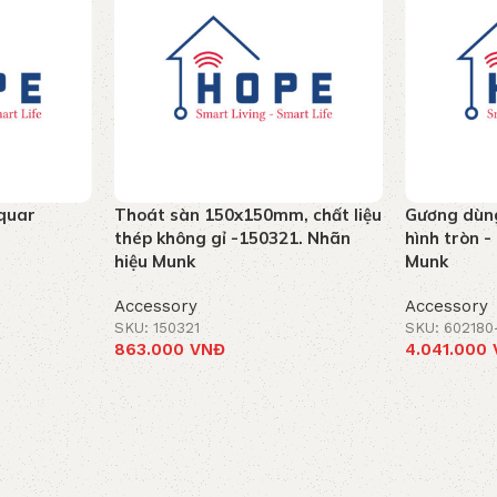
aquar
Thoát sàn 150x150mm, chất liệu
Gương dùn
thép không gỉ -150321. Nhãn
hình tròn 
hiệu Munk
Munk
Accessory
Accessory
SKU: 150321
SKU: 602180
863.000
VNĐ
4.041.000
Add to cart
Add to car