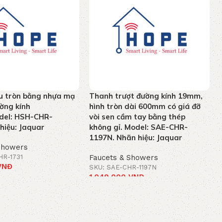
u tròn bằng nhựa mạ
Thanh trượt đường kính 19mm,
ờng kính
hình tròn dài 600mm có giá đỡ
el: HSH-CHR-
vòi sen cầm tay bằng thép
hiệu: Jaquar
không gỉ. Model: SAE-CHR-
1197N. Nhãn hiệu: Jaquar
Showers
HR-1731
Faucets & Showers
VNĐ
SKU: SAE-CHR-1197N
1.049.000
VNĐ
t
Add to cart