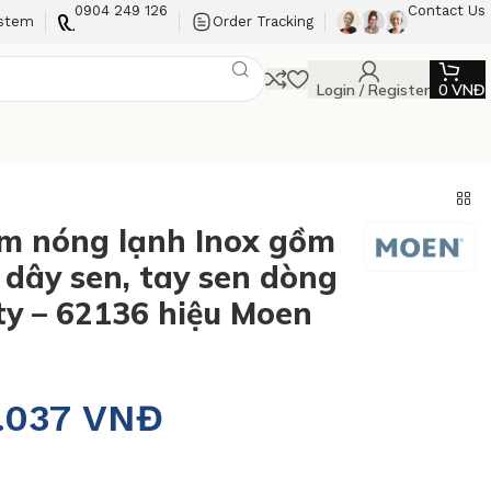
0904 249 126
Contact Us
ystem
Order Tracking
Login / Register
0
VNĐ
m nóng lạnh Inox gồm
, dây sen, tay sen dòng
ty – 62136 hiệu Moen
.037
VNĐ