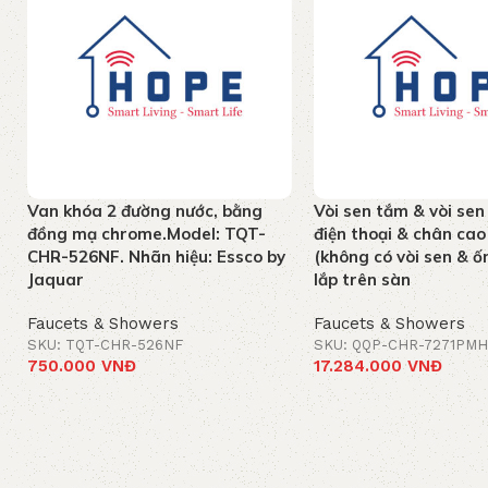
Van khóa 2 đường nước, bằng
Vòi sen tắm & vòi sen
đồng mạ chrome.Model: TQT-
điện thoại & chân c
CHR-526NF. Nhãn hiệu: Essco by
(không có vòi sen & ốn
Jaquar
lắp trên sàn
Faucets & Showers
Faucets & Showers
SKU: TQT-CHR-526NF
SKU: QQP-CHR-7271PMH
750.000
VNĐ
17.284.000
VNĐ
Add to cart
Add to cart