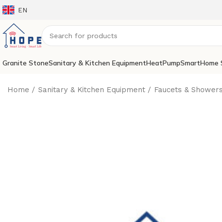
EN
Granite Stone
Sanitary & Kitchen Equipment
HeatPump
SmartHome 
Home
Sanitary & Kitchen Equipment
Faucets & Shower