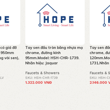
 có giá đỡ
Tay sen đầu tròn bằng nhựa mạ
Tay sen đầ
ao 950mm
chrome, đường kính
chrome, đư
g vòi sen),
95mm.Model: HSH-CHR-1739.
120mm.Mod
Nhãn hiệu: Jaquar
1731.Nhãn 
Faucets & Showers
Faucets & 
LV
SKU: HSH-CHR-1739
SKU: HSH-C
1.322.000
VNĐ
2.146.000
Add to cart
Add to car