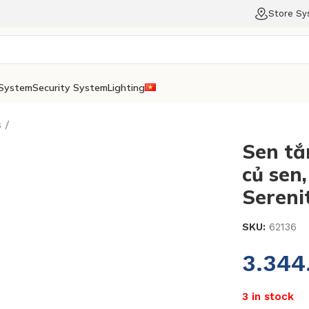
Store S
System
Security System
Lighting
s
Sen tắ
củ sen
Sereni
SKU:
62136
3.344
3 in stock