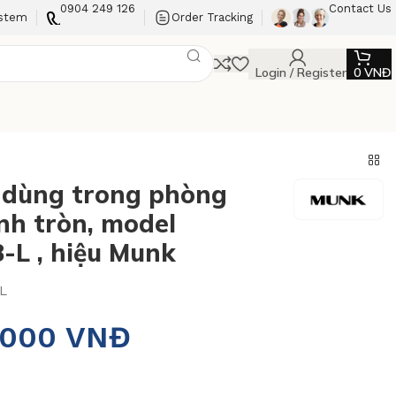
0904 249 126
Contact Us
ystem
Order Tracking
Login / Register
0
VNĐ
dùng trong phòng
nh tròn, model
-L , hiệu Munk
L
.000
VNĐ