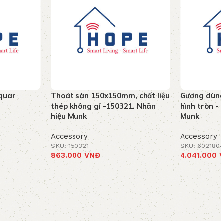
aquar
Thoát sàn 150x150mm, chất liệu
Gương dùn
thép không gỉ -150321. Nhãn
hình tròn 
hiệu Munk
Munk
Accessory
Accessory
SKU: 150321
SKU: 602180
863.000
VNĐ
4.041.000
Add to cart
Add to car