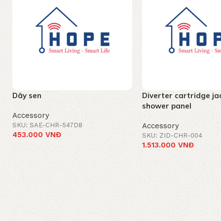
Dây sen
Diverter cartridge j
shower panel
Accessory
SKU: SAE-CHR-547D8
Accessory
453.000
VNĐ
SKU: ZID-CHR-004
1.513.000
VNĐ
Add to cart
Add to cart