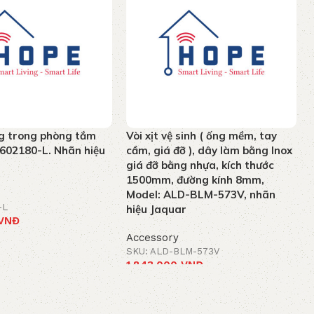
g trong phòng tắm
Vòi xịt vệ sinh ( ống mềm, tay
- 602180-L. Nhãn hiệu
cầm, giá đỡ ), dây làm bằng Inox
giá đỡ bằng nhựa, kích thước
1500mm, đường kính 8mm,
Model: ALD-BLM-573V, nhãn
-L
hiệu Jaquar
VNĐ
Accessory
t
SKU: ALD-BLM-573V
1.843.000
VNĐ
Add to cart