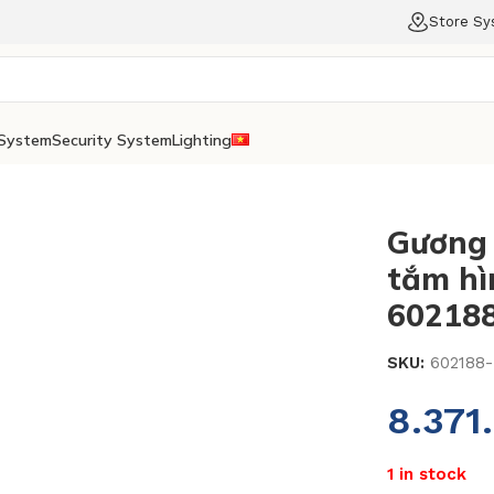
Store S
System
Security System
Lighting
Gương 
tắm hì
602188
SKU:
602188-
8.371
1 in stock