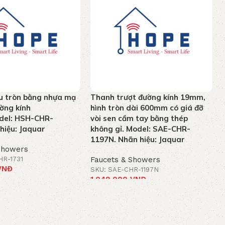
u tròn bằng nhựa mạ
Thanh trượt đường kính 19mm,
ờng kính
hình tròn dài 600mm có giá đỡ
el: HSH-CHR-
vòi sen cầm tay bằng thép
hiệu: Jaquar
không gỉ. Model: SAE-CHR-
1197N. Nhãn hiệu: Jaquar
Showers
HR-1731
Faucets & Showers
VNĐ
SKU: SAE-CHR-1197N
1.049.000
VNĐ
t
Add to cart