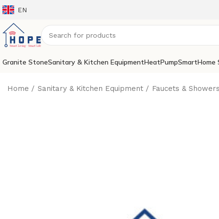
EN
Granite Stone
Sanitary & Kitchen Equipment
HeatPump
SmartHome 
Home
Sanitary & Kitchen Equipment
Faucets & Shower