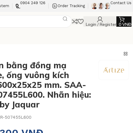
0904 249 126
Contact Us
ystem
Order Tracking
Login / Register
0
VNĐ
n bằng đồng mạ
, ống vuông kích
600x25x25 mm. SAA-
7455L600. Nhãn hiệu:
 by Jaquar
R-507455L600
.300
VNĐ