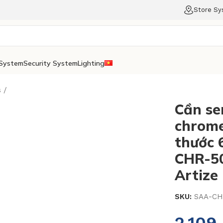
Store S
System
Security System
Lighting
s
Cần se
chrome
thước 
CHR-50
Artize
SKU:
SAA-CH
2.109