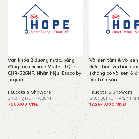
Van khóa 2 đường nước, bằng
Vòi sen tắm & vòi sen
đồng mạ chrome.Model: TQT-
điện thoại & chân c
CHR-526NF. Nhãn hiệu: Essco by
(không có vòi sen & ốn
Jaquar
lắp trên sàn
Faucets & Showers
Faucets & Showers
SKU: TQT-CHR-526NF
SKU: QQP-CHR-7271PMH
750.000
VNĐ
17.284.000
VNĐ
Add to cart
Add to cart