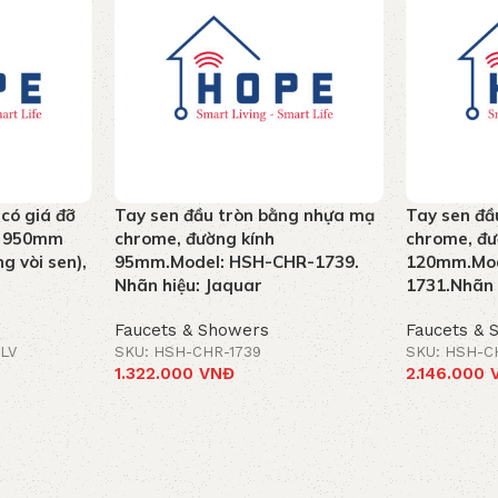
 có giá đỡ
Tay sen đầu tròn bằng nhựa mạ
Tay sen đầ
ao 950mm
chrome, đường kính
chrome, đư
g vòi sen),
95mm.Model: HSH-CHR-1739.
120mm.Mod
Nhãn hiệu: Jaquar
1731.Nhãn 
Faucets & Showers
Faucets & 
LV
SKU: HSH-CHR-1739
SKU: HSH-C
1.322.000
VNĐ
2.146.000
Add to cart
Add to car