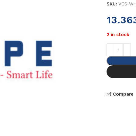
SKU:
VCS-WH
13.36
2 in stock
Compare