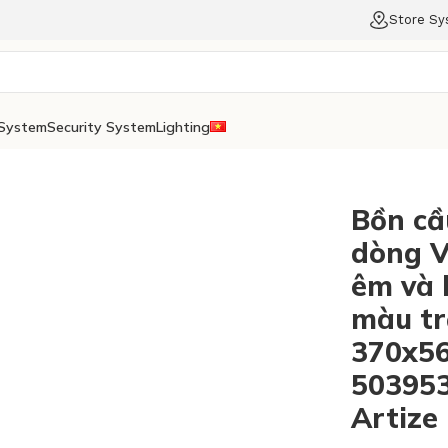
Store S
System
Security System
Lighting
Bồn cầ
dòng V
êm và 
màu tr
370x5
503953
Artize