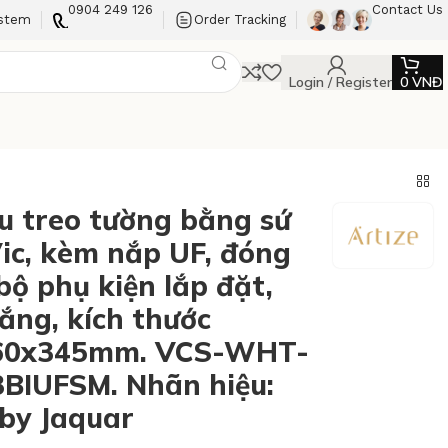
0904 249 126
Contact Us
ystem
Order Tracking
Login / Register
0
VNĐ
u treo tường bằng sứ
ic, kèm nắp UF, đóng
bộ phụ kiện lắp đặt,
ắng, kích thước
60x345mm. VCS-WHT-
BIUFSM. Nhãn hiệu:
 by Jaquar