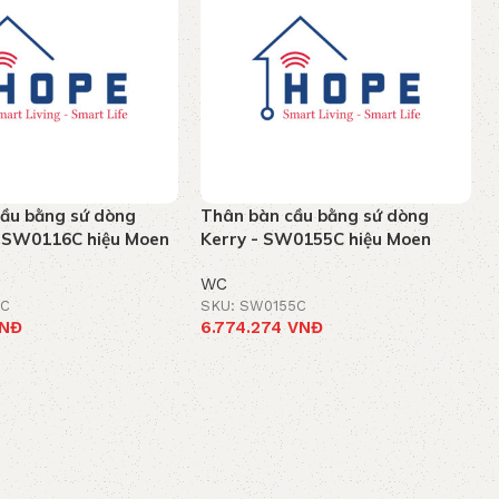
ầu bằng sứ dòng
Thân bàn cầu bằng sứ dòng
- SW0116C hiệu Moen
Kerry - SW0155C hiệu Moen
WC
6C
SKU: SW0155C
NĐ
6.774.274
VNĐ
t
Add to cart