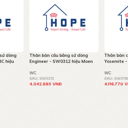
 sứ dòng
Thân bàn cầu bằng sứ dòng
Thân bàn c
3C hiệu
Engineer - SW0312 hiệu Moen
Yosemite 
WC
WC
SKU: SW0312
SKU: SW011
4.042.885
VNĐ
4.116.770
V
Add to cart
Add to car