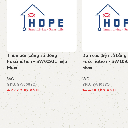
Thân bàn bằng sứ dòng
Bàn cầu điện tử bằng
Fascination - SW0093C hiệu
Fascination - SW109
Moen
Moen
WC
WC
SKU: SW0093C
SKU: SW1093C
4.777.206
VNĐ
14.434.785
VNĐ
Add to cart
Add to cart