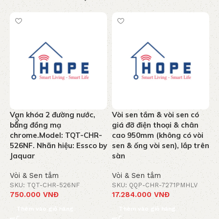
Van khóa 2 đường nước,
Vòi sen tắm & vòi sen có
T
bằng đồng mạ
giá đỡ điện thoại & chân
n
chrome.Model: TQT-CHR-
cao 950mm (không có vòi
k
526NF. Nhãn hiệu: Essco by
sen & ống vòi sen), lắp trên
C
Jaquar
sàn
J
Vòi & Sen tắm
Vòi & Sen tắm
V
SKU: TQT-CHR-526NF
SKU: QQP-CHR-7271PMHLV
S
750.000
VNĐ
17.284.000
VNĐ
1
Thêm vào giỏ hàng
Thêm vào giỏ hàng