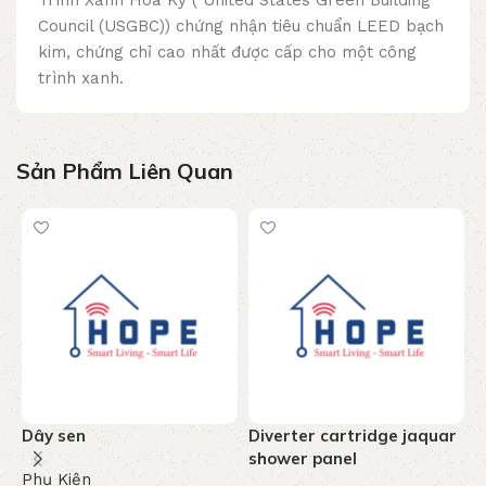
Trình Xanh Hoa Kỳ ( United States Green Building
Council (USGBC)) chứng nhận tiêu chuẩn LEED bạch
kim, chứng chỉ cao nhất được cấp cho một công
trình xanh.
Sản Phẩm Liên Quan
Dây sen
Diverter cartridge jaquar
T
shower panel
c
Phụ Kiện
-