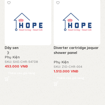
Dây sen
Diverter cartridge jaquar
T
shower panel
c
Phụ Kiện
-
SKU: SAE-CHR-547D8
Phụ Kiện
453.000
VNĐ
SKU: ZID-CHR-004
P
1.513.000
VNĐ
S
Thêm vào giỏ hàng
8
Thêm vào giỏ hàng