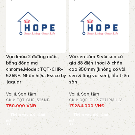
Van khóa 2 đường nước,
Vòi sen tắm & vòi sen có
T
bằng đồng mạ
giá đỡ điện thoại & chân
n
chrome.Model: TQT-CHR-
cao 950mm (không có vòi
k
526NF. Nhãn hiệu: Essco by
sen & ống vòi sen), lắp trên
C
Jaquar
sàn
J
Vòi & Sen tắm
Vòi & Sen tắm
V
SKU: TQT-CHR-526NF
SKU: QQP-CHR-7271PMHLV
S
750.000
VNĐ
17.284.000
VNĐ
1
Thêm vào giỏ hàng
Thêm vào giỏ hàng