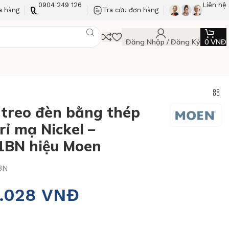
0904 249 126
Liên hệ
a hàng
Tra cứu đơn hàng
Đăng Nhập / Đăng Ký
0
VNĐ
treo đèn bằng thép
rỉ mạ Nickel –
1BN hiệu Moen
BN
8.028
VNĐ