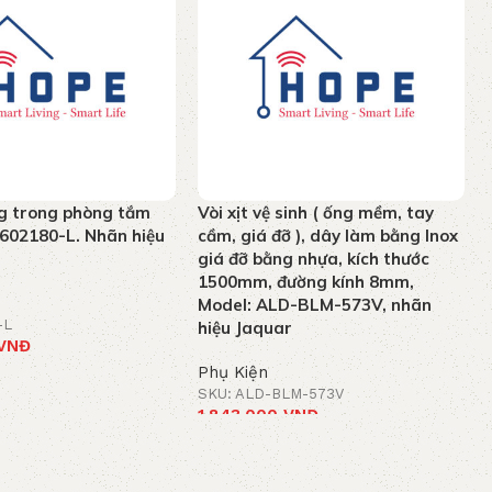
g trong phòng tắm
Vòi xịt vệ sinh ( ống mềm, tay
- 602180-L. Nhãn hiệu
cầm, giá đỡ ), dây làm bằng Inox
giá đỡ bằng nhựa, kích thước
1500mm, đường kính 8mm,
Model: ALD-BLM-573V, nhãn
-L
hiệu Jaquar
VNĐ
Phụ Kiện
iỏ hàng
SKU: ALD-BLM-573V
1.843.000
VNĐ
Thêm vào giỏ hàng