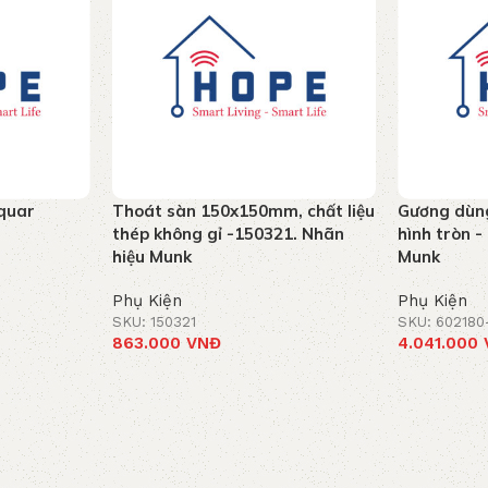
aquar
Thoát sàn 150x150mm, chất liệu
Gương dùn
thép không gỉ -150321. Nhãn
hình tròn 
hiệu Munk
Munk
Phụ Kiện
Phụ Kiện
SKU: 150321
SKU: 602180
863.000
VNĐ
4.041.000
Thêm vào giỏ hàng
Thêm vào g