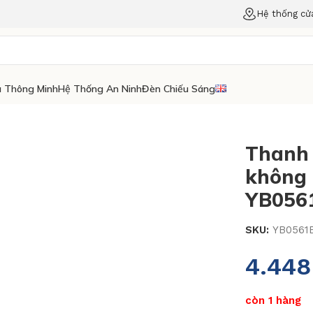
Hệ thống cử
 Thông Minh
Hệ Thống An Ninh
Đèn Chiếu Sáng
Thanh 
không 
YB056
SKU:
YB0561
4.44
còn 1 hàng