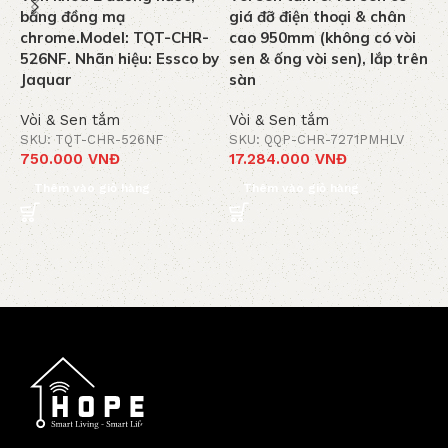
bằng đồng mạ
giá đỡ điện thoại & chân
n
chrome.Model: TQT-CHR-
cao 950mm (không có vòi
k
526NF. Nhãn hiệu: Essco by
sen & ống vòi sen), lắp trên
C
Jaquar
sàn
J
Vòi & Sen tắm
Vòi & Sen tắm
V
SKU: TQT-CHR-526NF
SKU: QQP-CHR-7271PMHLV
S
750.000
VNĐ
17.284.000
VNĐ
1
Thêm vào giỏ hàng
Thêm vào giỏ hàng