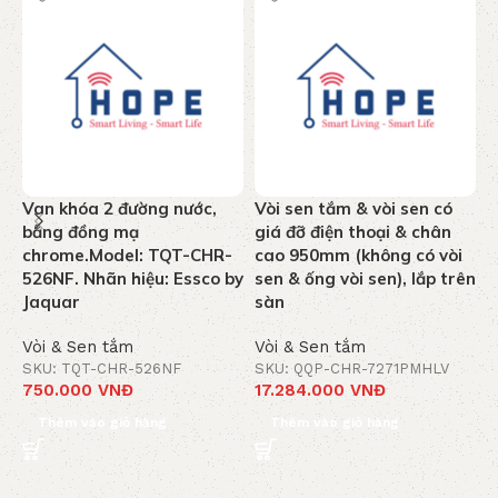
Van khóa 2 đường nước,
Vòi sen tắm & vòi sen có
T
bằng đồng mạ
giá đỡ điện thoại & chân
n
chrome.Model: TQT-CHR-
cao 950mm (không có vòi
k
526NF. Nhãn hiệu: Essco by
sen & ống vòi sen), lắp trên
C
Jaquar
sàn
J
Vòi & Sen tắm
Vòi & Sen tắm
V
SKU: TQT-CHR-526NF
SKU: QQP-CHR-7271PMHLV
S
750.000
VNĐ
17.284.000
VNĐ
1
Thêm vào giỏ hàng
Thêm vào giỏ hàng