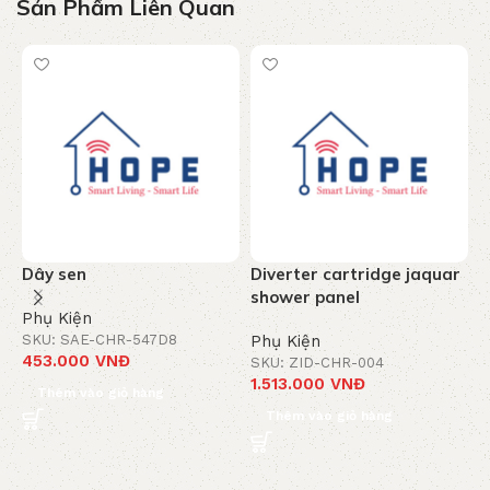
Sản Phẩm Liên Quan
Dây sen
Diverter cartridge jaquar
T
shower panel
c
Phụ Kiện
-
SKU: SAE-CHR-547D8
Phụ Kiện
453.000
VNĐ
SKU: ZID-CHR-004
P
1.513.000
VNĐ
S
Thêm vào giỏ hàng
8
Thêm vào giỏ hàng