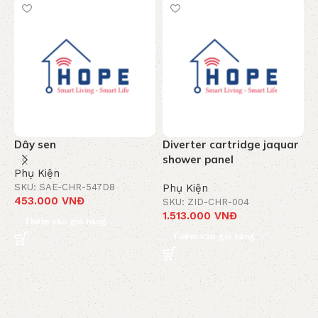
Dây sen
Diverter cartridge jaquar
T
shower panel
c
Phụ Kiện
-
SKU: SAE-CHR-547D8
Phụ Kiện
453.000
VNĐ
SKU: ZID-CHR-004
P
1.513.000
VNĐ
S
Thêm vào giỏ hàng
8
Thêm vào giỏ hàng