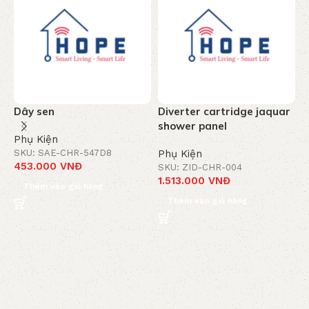
Dây sen
Diverter cartridge jaquar
T
shower panel
c
Phụ Kiện
-
SKU: SAE-CHR-547D8
Phụ Kiện
453.000
VNĐ
SKU: ZID-CHR-004
P
1.513.000
VNĐ
S
Thêm vào giỏ hàng
8
Thêm vào giỏ hàng