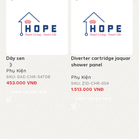
Dây sen
Diverter cartridge jaquar
T
shower panel
c
Phụ Kiện
-
SKU: SAE-CHR-547D8
Phụ Kiện
453.000
VNĐ
SKU: ZID-CHR-004
P
1.513.000
VNĐ
S
Thêm vào giỏ hàng
8
Thêm vào giỏ hàng