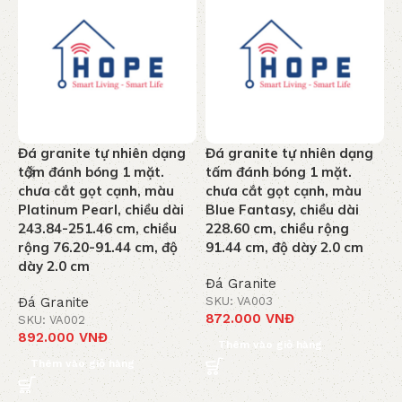
Đá granite tự nhiên dạng
Đá granite tự nhiên dạng
Đ
tấm đánh bóng 1 mặt.
tấm đánh bóng 1 mặt.
t
chưa cắt gọt cạnh, màu
chưa cắt gọt cạnh, màu
c
Platinum Pearl, chiều dài
Blue Fantasy, chiều dài
S
243.84-251.46 cm, chiều
228.60 cm, chiều rộng
2
rộng 76.20-91.44 cm, độ
91.44 cm, độ dày 2.0 cm
r
dày 2.0 cm
Đá Granite
Đá Granite
SKU: VA003
Đ
872.000
VNĐ
SKU: VA002
S
892.000
VNĐ
8
Thêm vào giỏ hàng
Thêm vào giỏ hàng