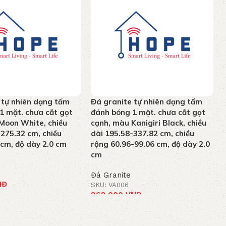
 tự nhiên dạng tấm
Đá granite tự nhiên dạng tấm
1 mặt. chưa cắt gọt
đánh bóng 1 mặt. chưa cắt gọt
Moon White, chiều
cạnh, màu Kanigiri Black, chiều
-275.32 cm, chiều
dài 195.58-337.82 cm, chiều
 cm, độ dày 2.0 cm
rộng 60.96-99.06 cm, độ dày 2.0
cm
Đá Granite
NĐ
SKU: VA006
868.000
VNĐ
iỏ hàng
Thêm vào giỏ hàng