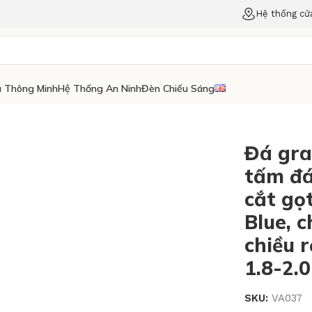
Hệ thống cử
 Thông Minh
Hệ Thống An Ninh
Đèn Chiếu Sáng
Đá gra
tấm đá
cắt gọ
Blue, c
chiều 
1.8-2.
SKU:
VA037