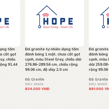
dạng tấm
Đá granite tự nhiên dạng tấm
Đá granite
a cắt gọt
đánh bóng 1 mặt. chưa cắt gọt
đánh bóng 
sy, chiều
cạnh, màu Steel Grey, chiều dài
cạnh, màu 
rộng 91.44
276.86-289.56 cm, chiều rộng
dài 259.08
99.06 cm, độ dày 2.0 cm
rộng 99.06
Đá Granite
Đá Granite
SKU: VA004
SKU: VA005
834.000
VNĐ
881.000
V
Thêm vào giỏ hàng
Thêm vào g