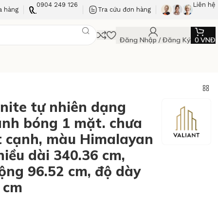
0904 249 126
Liên hệ
a hàng
Tra cứu đơn hàng
Đăng Nhập / Đăng Ký
0
VNĐ
nite tự nhiên dạng
nh bóng 1 mặt. chưa
t cạnh, màu Himalayan
hiều dài 340.36 cm,
rộng 96.52 cm, độ dày
0 cm