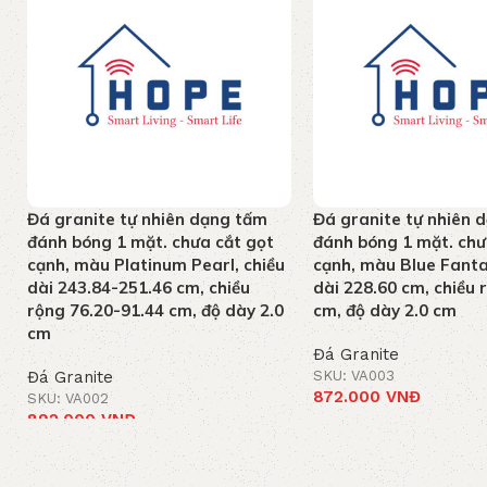
Đá granite tự nhiên dạng tấm
Đá granite tự nhiên 
đánh bóng 1 mặt. chưa cắt gọt
đánh bóng 1 mặt. chư
cạnh, màu Platinum Pearl, chiều
cạnh, màu Blue Fanta
dài 243.84-251.46 cm, chiều
dài 228.60 cm, chiều 
rộng 76.20-91.44 cm, độ dày 2.0
cm, độ dày 2.0 cm
cm
Đá Granite
Đá Granite
SKU: VA003
872.000
VNĐ
SKU: VA002
892.000
VNĐ
Thêm vào giỏ hàng
Thêm vào giỏ hàng