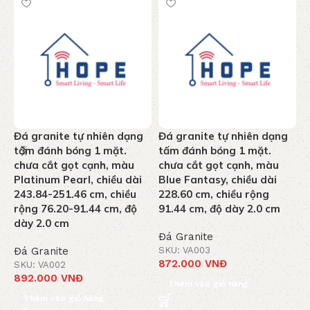
Đá granite tự nhiên dạng
Đá granite tự nhiên dạng
Đ
tấm đánh bóng 1 mặt.
tấm đánh bóng 1 mặt.
t
chưa cắt gọt cạnh, màu
chưa cắt gọt cạnh, màu
c
Platinum Pearl, chiều dài
Blue Fantasy, chiều dài
S
243.84-251.46 cm, chiều
228.60 cm, chiều rộng
2
rộng 76.20-91.44 cm, độ
91.44 cm, độ dày 2.0 cm
r
dày 2.0 cm
Đá Granite
Đá Granite
SKU: VA003
Đ
872.000
VNĐ
SKU: VA002
S
892.000
VNĐ
8
Thêm vào giỏ hàng
Thêm vào giỏ hàng