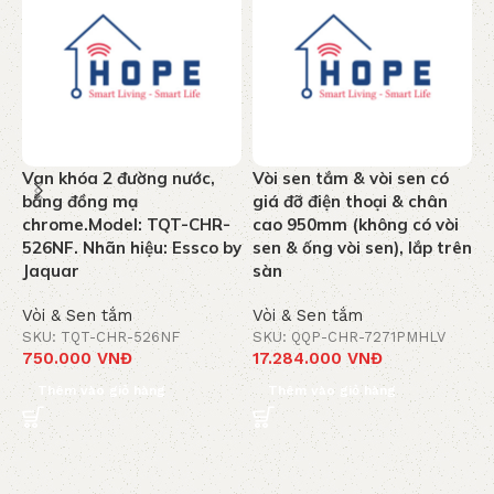
Van khóa 2 đường nước,
Vòi sen tắm & vòi sen có
T
bằng đồng mạ
giá đỡ điện thoại & chân
n
chrome.Model: TQT-CHR-
cao 950mm (không có vòi
k
526NF. Nhãn hiệu: Essco by
sen & ống vòi sen), lắp trên
C
Jaquar
sàn
J
Vòi & Sen tắm
Vòi & Sen tắm
V
SKU: TQT-CHR-526NF
SKU: QQP-CHR-7271PMHLV
S
750.000
VNĐ
17.284.000
VNĐ
1
Thêm vào giỏ hàng
Thêm vào giỏ hàng