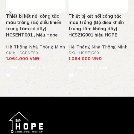
Thiết bị kết nối công tắc
Thiết bị kết nối công tắc
C
màu trắng (Bộ điều khiển
màu trắng (Bộ điều khiển
n
trung tâm có dây)
trung tâm không dây)
v
HCSENT001 , hiệu Hope
HCSZIG001 hiệu HOPE
Hệ Thống Nhà Thông Minh
Hệ Thống Nhà Thông Minh
H
SKU: HCSENT001
SKU: HCSZIG001
S
1.064.000
VNĐ
1.064.000
VNĐ
7
Thêm vào giỏ hàng
Thêm vào giỏ hàng