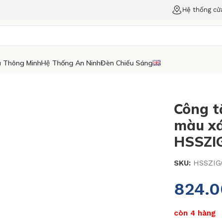
Hệ thống cử
 Thông Minh
Hệ Thống An Ninh
Đèn Chiếu Sáng
Công t
màu x
HSSZI
SKU:
HSSZIG
824.
còn 4 hàng