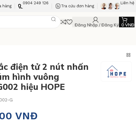
0904 249 126
Liên hệ
a hàng
Tra cứu đơn hàng
Đăng Nhập / Đăng Ký
0
VNĐ
ắc điện tử 2 nút nhấn
ám hình vuông
G002 hiệu HOPE
002-G
000
VNĐ