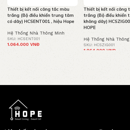
Thiết bị kết nối công tắc màu
Thiết bị kết nối công
trắng (Bộ điều khiển trung tâm
trắng (Bộ điều khiển
có dây) HCSENT001 , hiệu Hope
không dây) HCSZIG00
HOPE
Hệ Thống Nhà Thông Minh
SKU: HCSENT001
Hệ Thống Nhà Thông
1.064.000
VNĐ
SKU: HCSZIG001
1.064.000
VNĐ
Thêm vào giỏ hàng
Thêm vào giỏ hàng