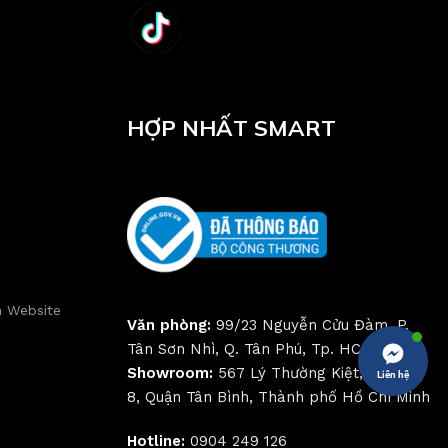
HỢP NHẤT SMART
n Website
Văn phòng:
99/23 Nguyễn Cửu Đàm, P.
Tân Sơn Nhì, Q. Tân Phú, Tp. HCM
Showroom:
567 Lý Thường Kiệt, Phường
Liên hệ
8, Quận Tân Bình, Thành phố Hồ Chí Minh
Hotline:
0904 249 126