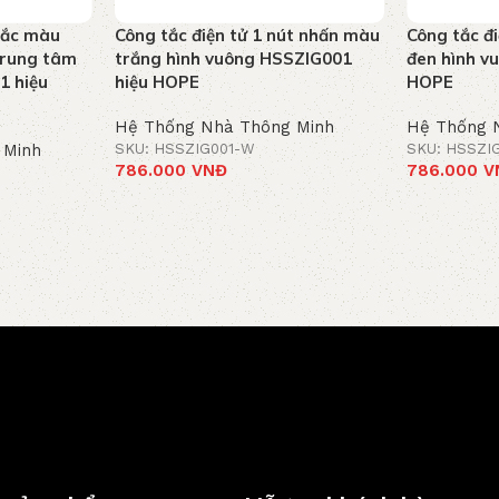
 tắc màu
Công tắc điện tử 1 nút nhấn màu
Công tắc đ
 trung tâm
trắng hình vuông HSSZIG001
đen hình v
1 hiệu
hiệu HOPE
HOPE
Hệ Thống Nhà Thông Minh
Hệ Thống 
 Minh
SKU: HSSZIG001-W
SKU: HSSZI
786.000
VNĐ
786.000
V
Thêm vào giỏ hàng
Thêm vào g