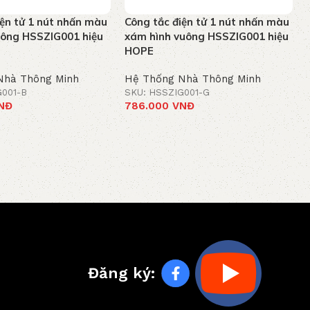
iện tử 1 nút nhấn màu
Công tắc điện tử 1 nút nhấn màu
uông HSSZIG001 hiệu
xám hình vuông HSSZIG001 hiệu
HOPE
Nhà Thông Minh
Hệ Thống Nhà Thông Minh
G001-B
SKU: HSSZIG001-G
NĐ
786.000
VNĐ
iỏ hàng
Thêm vào giỏ hàng
Đăng ký: