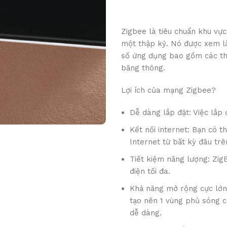
Zigbee là tiêu chuẩn khu vực
một thập kỷ. Nó được xem là
số ứng dụng bao gồm các th
băng thông.
Lợi ích của mạng Zigbee?
Dễ dàng lắp đặt: Việc lắp 
Kết nối internet: Bạn có t
Internet từ bất kỳ đâu trê
Tiết kiệm năng lượng: ZigB
điện tối đa.
Khả năng mở rộng cực lớn:
tạo nên 1 vùng phủ sóng cự
dễ dàng.