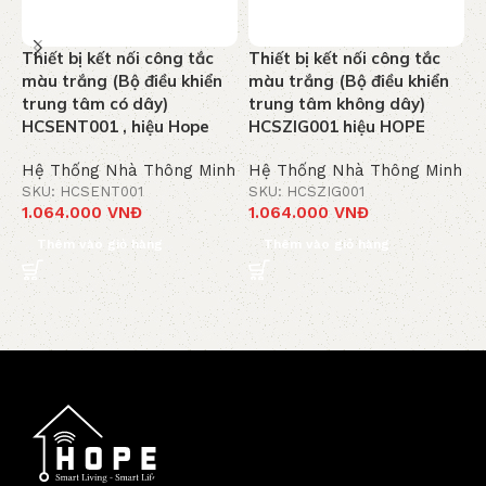
Thiết bị kết nối công tắc
Thiết bị kết nối công tắc
C
màu trắng (Bộ điều khiển
màu trắng (Bộ điều khiển
n
trung tâm có dây)
trung tâm không dây)
v
HCSENT001 , hiệu Hope
HCSZIG001 hiệu HOPE
Hệ Thống Nhà Thông Minh
Hệ Thống Nhà Thông Minh
H
SKU: HCSENT001
SKU: HCSZIG001
S
1.064.000
VNĐ
1.064.000
VNĐ
7
Thêm vào giỏ hàng
Thêm vào giỏ hàng