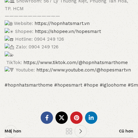
Showroom: 567 Lý Thường Kiệt, Phường Tân Hoà,
TP. HCM
————————————
Website:
https://hopnhatsmart.vn
Shopee:
https://shopee.vn/hopesmart
Hotline: 0904 249 126
Zalo: 0904 249 126
TikTok:
https://www.tiktok.com/@hopnhatsmarthome
Youtube:
https://www.youtube.com/@hopesmartvn
#hopnhatsmarthome
#hopesmart
#hope
#igloohome
#Sm
Mới hơn
Cũ hơn