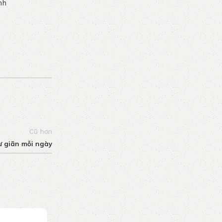
nh
Cũ hơn
ư giãn mỗi ngày