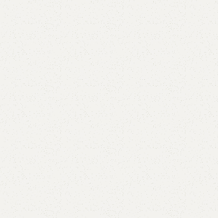
Tin tức
1 Tháng tư, 2026
Khoá Push-Pull igloohome Chính Hã
1 Chạm – An Toàn & Sang Trọng
Khoá push-pull igloohome chính hãng – m
bảo mật cao, thiết kế sang trọng. Tư vấn 
tại Hợp Nhất Smart Home!
Xem thêm