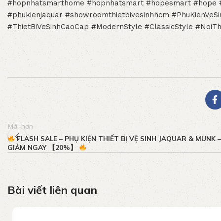
#hopnhatsmarthome
#hopnhatsmart
#hopesmart
#hope
#phukienjaquar
#showroomthietbivesinhhcm
#PhuKienVeS
#ThietBiVeSinhCaoCap
#ModernStyle
#ClassicStyle
#NoiT
Mới hơn
FLASH SALE – PHỤ KIỆN THIẾT BỊ VỆ SINH JAQUAR & MUNK 
GIẢM NGAY 【20%】
Bài viết liên quan