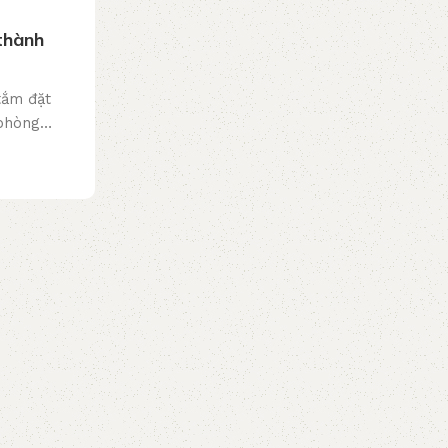
 thành
tắm đặt
 phòng