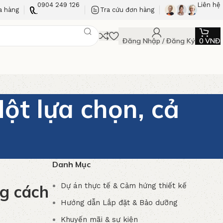
0904 249 126
Liên hệ
a hàng
Tra cứu đơn hàng
Đăng Nhập / Đăng Ký
0
VNĐ
t lựa chọn, cả
Danh Mục
Dự án thực tế & Cảm hứng thiết kế
g cách
Hướng dẫn Lắp đặt & Bảo dưỡng
Khuyến mãi & sự kiện