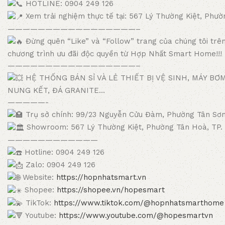
HOTLINE: 0904 249 126
Xem trải nghiệm thực tế tại: 567 Lý Thường Kiệt, Phư
—————————————————–
Đừng quên “Like” và “Follow” trang của chúng tôi trê
chương trình ưu đãi độc quyền từ Hợp Nhất Smart Home!!!
—————————————————–
HỆ THỐNG BÁN SỈ VÀ LẺ THIẾT BỊ VỆ SINH, MÁY BƠ
NUNG KẾT, ĐÁ GRANITE…
—————-
Trụ sở chính: 99/23 Nguyễn Cửu Đàm, Phường Tân Sơn
Showroom: 567 Lý Thường Kiệt, Phường Tân Hoà, TP
————————————
Hotline: 0904 249 126
Zalo: 0904 249 126
Website:
https://hopnhatsmart.vn
Shopee:
https://shopee.vn/hopesmart
TikTok:
https://www.tiktok.com/@hopnhatsmarthome
Youtube:
https://www.youtube.com/@hopesmartvn