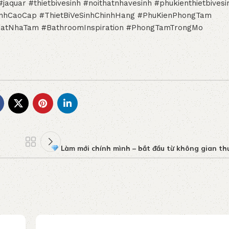
#jaquar
#thietbivesinh
#noithatnhavesinh
#phukienthietbivesi
inhCaoCap
#ThietBiVeSinhChinhHang
#PhuKienPhongTam
hatNhaTam
#BathroomInspiration
#PhongTamTrongMo
–
Làm mới chính mình – bắt đầu từ không gian th