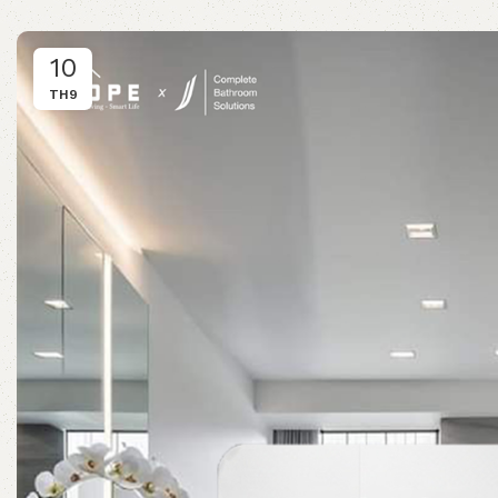
10
TH9