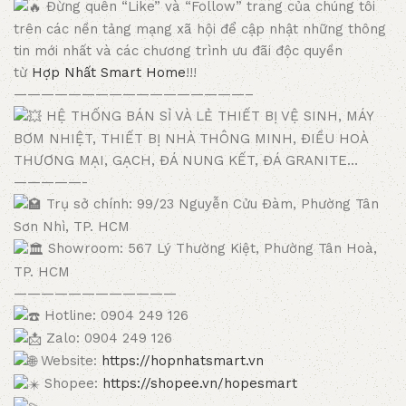
Đừng quên “Like” và “Follow” trang của chúng tôi
trên các nền tảng mạng xã hội để cập nhật những thông
tin mới nhất và các chương trình ưu đãi độc quyền
từ
Hợp Nhất Smart Home
!!!
—————————————————–
HỆ THỐNG BÁN SỈ VÀ LẺ THIẾT BỊ VỆ SINH, MÁY
BƠM NHIỆT, THIẾT BỊ NHÀ THÔNG MINH, ĐIỀU HOÀ
THƯƠNG MẠI, GẠCH, ĐÁ NUNG KẾT, ĐÁ GRANITE…
—————-
Trụ sở chính: 99/23 Nguyễn Cửu Đàm, Phường Tân
Sơn Nhì, TP. HCM
Showroom: 567 Lý Thường Kiệt, Phường Tân Hoà,
TP. HCM
————————————
Hotline: 0904 249 126
Zalo: 0904 249 126
Website:
https://hopnhatsmart.vn
Shopee:
https://shopee.vn/hopesmart